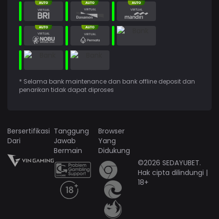
* Selama bank maintenance dan bank offline deposit dan
penarikan tidak dapat diproses
Bersertifikasi
Tanggung
Browser
Dari
Jawab
Yang
Bermain
Didukung
©2026 SEDAYUBET.
Hak cipta dilindungi |
18+