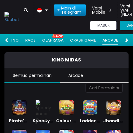
Versi
Main di
Versi
WAP
Telegram
Mobile
(NEX4
MASUK
DAF
VE CASINO
RACE
OLAHRAGA
CRASH GAME
ARCADE
POK
KING MIDAS
Semua permainan
Arcade
Pirate's Tresure
Speedy Andar Bahar
Colour Game
Ladder Game
Jhandi Munda