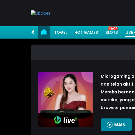
TOGEL
HOT GAMES
SLOTS
LIVE
Microgaming a
dan telah akti
Mereka berada d
mereka, yang d
browser pemai
MAIN