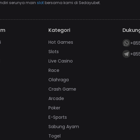
endiri serunya main
slot
bersama kami di Sedayubet.
rm
Kategori
Dukun
i
Hot Games
+85
Slots
+85
l
Live Casino
Race
Olahraga
Crash Game
Arcade
Poker
E-Sports
Sabung Ayam
Togel