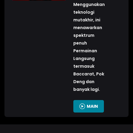
Menggunakan
teknologi
mutakhir, ini
menawarkan
spektrum
penuh
Permainan
Langsung
termasuk
Baccarat, Pok
Deng dan
banyak lagi.
MAIN