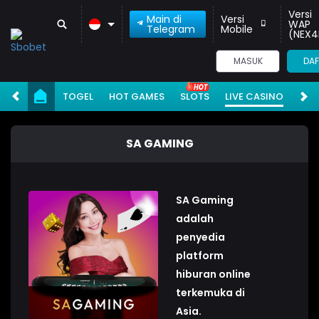
Versi
Main di
Versi
WAP
Telegram
Mobile
(NEX4
MASUK
DAF
TOGEL
HOT GAMES
SLOTS
LIVE CASINO
RAC
SA GAMING
SA Gaming
adalah
penyedia
platform
hiburan online
terkemuka di
Asia.