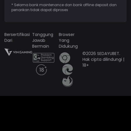
* Selama bank maintenance dan bank offline deposit dan
penarikan tidak dapat diproses
Bersertifikasi
Tanggung
Browser
Dari
Jawab
Yang
Bermain
Didukung
©2026 SEDAYUBET.
Hak cipta dilindungi |
18+