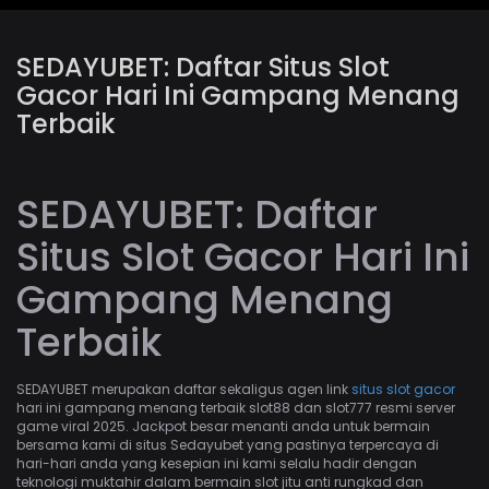
SEDAYUBET: Daftar Situs Slot
Gacor Hari Ini Gampang Menang
Terbaik
SEDAYUBET: Daftar
Situs Slot Gacor Hari Ini
Gampang Menang
Terbaik
SEDAYUBET merupakan daftar sekaligus agen link
situs slot gacor
hari ini gampang menang terbaik slot88 dan slot777 resmi server
game viral 2025. Jackpot besar menanti anda untuk bermain
bersama kami di situs Sedayubet yang pastinya terpercaya di
hari-hari anda yang kesepian ini kami selalu hadir dengan
teknologi muktahir dalam bermain slot jitu anti rungkad dan