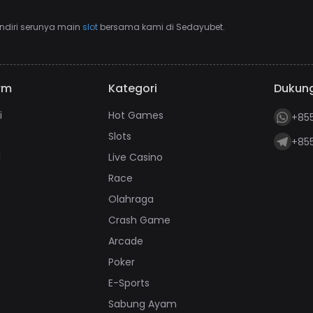
endiri serunya main
slot
bersama kami di Sedayubet.
rm
Kategori
Dukun
i
Hot Games
+85
Slots
+85
l
Live Casino
Race
Olahraga
Crash Game
Arcade
Poker
E-Sports
Sabung Ayam