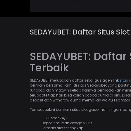
SEDAYUBET: Daftar Situs Sl
SEDAYUBET: Daftar 
Terbaik
SEDAYUBET merupakan daftar sekaligus agen link
situs 
bermain bersama kami di situs Sedayubet yang pastinya 
rungkad dan maxwin setiap harinya bermodalkan minim
terupdate tiap hari bisa kalian ccoba cuma di sini. D
deposit dan withdraw cuma memakan waktu 1 sampai 2
Tempat terkini bermain situs slot gacor hari ini gamp
CS Cepat 24/7
Deposit mudah dengan Qris
Permain slot terlengkap