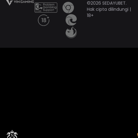
©2026 SEDAYUBET.
Hak cipta dilindungi |
18+