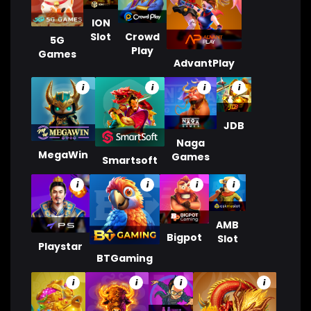
ION
Slot
Crowd
5G
Play
Games
AdvantPlay
i
i
i
i
JDB
Naga
MegaWin
Games
Smartsoft
i
i
i
i
AMB
Bigpot
Slot
Playstar
BTGaming
i
i
i
i