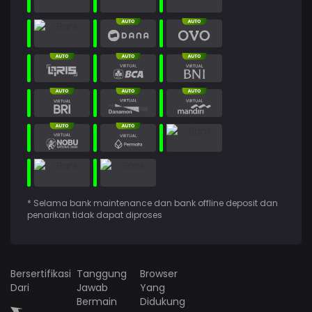
* Selama bank maintenance dan bank offline deposit dan
penarikan tidak dapat diproses
Bersertifikasi
Tanggung
Browser
Dari
Jawab
Yang
Bermain
Didukung