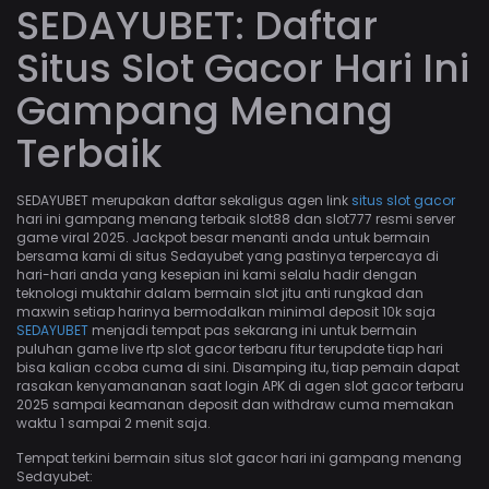
SEDAYUBET: Daftar
Situs Slot Gacor Hari Ini
Gampang Menang
Terbaik
SEDAYUBET merupakan daftar sekaligus agen link
situs slot gacor
hari ini gampang menang terbaik slot88 dan slot777 resmi server
game viral 2025. Jackpot besar menanti anda untuk bermain
bersama kami di situs Sedayubet yang pastinya terpercaya di
hari-hari anda yang kesepian ini kami selalu hadir dengan
teknologi muktahir dalam bermain slot jitu anti rungkad dan
maxwin setiap harinya bermodalkan minimal deposit 10k saja
SEDAYUBET
menjadi tempat pas sekarang ini untuk bermain
puluhan game live rtp slot gacor terbaru fitur terupdate tiap hari
bisa kalian ccoba cuma di sini. Disamping itu, tiap pemain dapat
rasakan kenyamananan saat login APK di agen slot gacor terbaru
2025 sampai keamanan deposit dan withdraw cuma memakan
waktu 1 sampai 2 menit saja.
Tempat terkini bermain situs slot gacor hari ini gampang menang
Sedayubet: