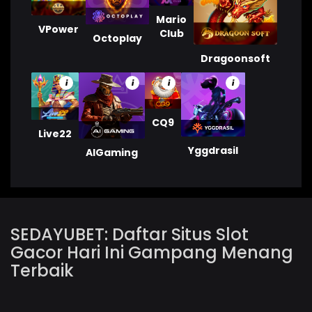
Mario
VPower
Club
Octoplay
Dragoonsoft
i
i
i
i
CQ9
Live22
Yggdrasil
AIGaming
SEDAYUBET: Daftar Situs Slot
Gacor Hari Ini Gampang Menang
Terbaik