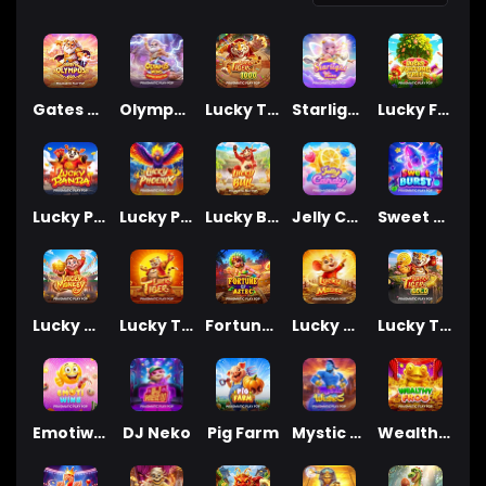
Gates of Olympus POP
Olympus Wins
Lucky Tiger 1000
Starlight Wins
Lucky Fortune Tree
Lucky Panda
Lucky Phoenix
Lucky Bull
Jelly Candy
Sweet Burst
Lucky MonKey
Lucky Tiger
Fortunes of Aztec
Lucky Mouse
Lucky Tiger Gold Ultimate
Emotiwins
DJ Neko
Pig Farm
Mystic Wishes
Wealthy Frog