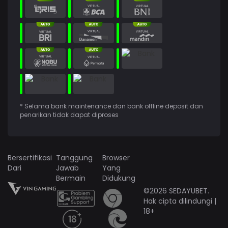
* Selama bank maintenance dan bank offline deposit dan
penarikan tidak dapat diproses
Bersertifikasi
Tanggung
Browser
Dari
Jawab
Yang
Bermain
Didukung
©2026 SEDAYUBET.
Hak cipta dilindungi |
18+