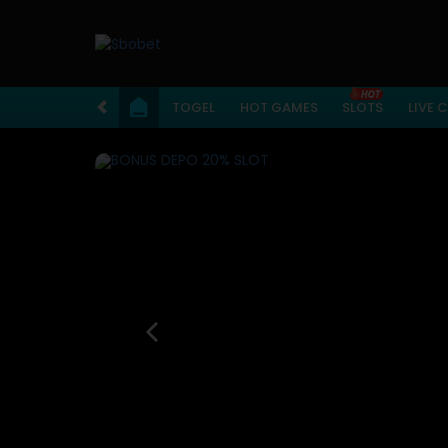
TOGEL
HOT GAMES
SLOTS
LIVE 