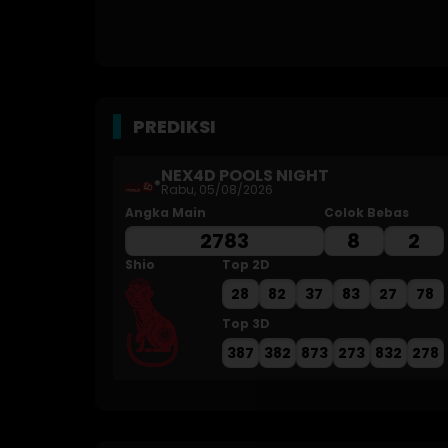
PREDIKSI
NEX4D POOLS NIGHT
Rabu, 05/08/2026
Angka Main
Colok Bebas
2783
8
2
Shio
Top 2D
28
82
37
83
27
78
Top 3D
387
382
873
273
832
278