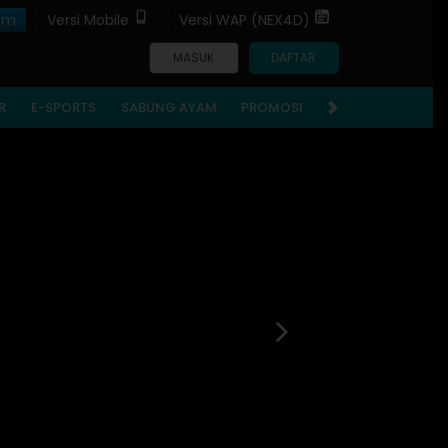
ram
Versi Mobile
Versi WAP (NEX4D)
MASUK
DAFTAR
R
E-SPORTS
SABUNG AYAM
PROMOSI