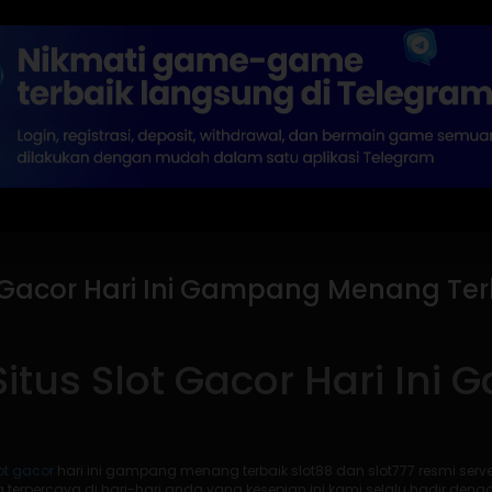
t Gacor Hari Ini Gampang Menang Ter
Situs Slot Gacor Hari I
lot gacor
hari ini gampang menang terbaik slot88 dan slot777 resmi serv
erpercaya di hari-hari anda yang kesepian ini kami selalu hadir dengan