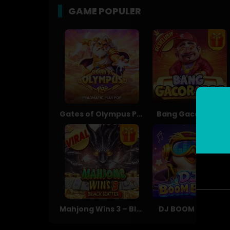
GAME POPULER
Gates of Olympus POP
Bang Gacor 1000
Mahjong Wins 3 – Black Scatter
DJ BOOM BOOM