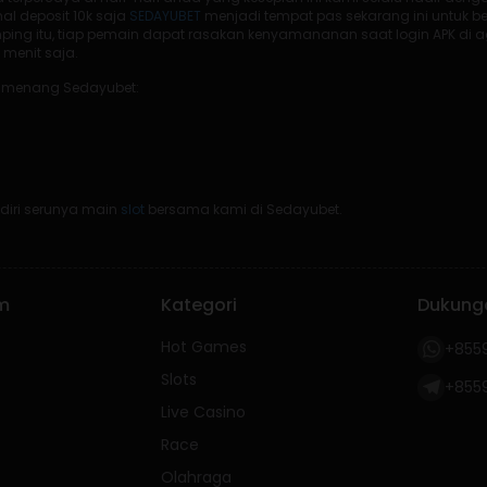
l deposit 10k saja
SEDAYUBET
menjadi tempat pas sekarang ini untuk ber
samping itu, tiap pemain dapat rasakan kenyamananan saat login APK di
menit saja.
ng menang Sedayubet:
diri serunya main
slot
bersama kami di Sedayubet.
rm
Kategori
Dukung
Hot Games
+855
Slots
+855
Live Casino
Race
Olahraga